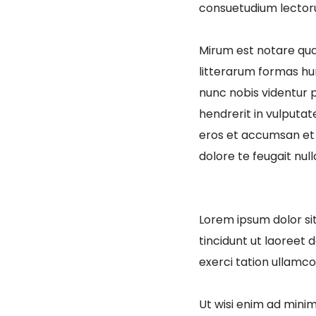
consuetudium lector
Mirum est notare qu
litterarum formas hu
nunc nobis videntur p
hendrerit in vulputate
eros et accumsan et i
dolore te feugait nulla 
Lorem ipsum dolor si
tincidunt ut laoreet 
exerci tation ullamco
Ut wisi enim ad minim 