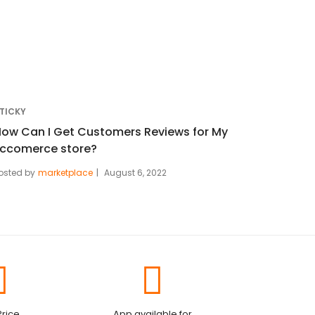
TICKY
ow Can I Get Customers Reviews for My
Eccomerce store?
osted by
marketplace
August 6, 2022
Price
App available for