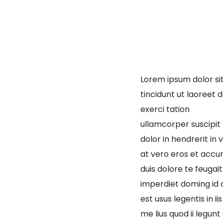
Lorem ipsum dolor si
tincidunt ut laoreet 
exerci tation
ullamcorper suscipit 
dolor in hendrerit in 
at vero eros et accum
duis dolore te feugait
imperdiet doming id 
est usus legentis in 
me lius quod ii legun