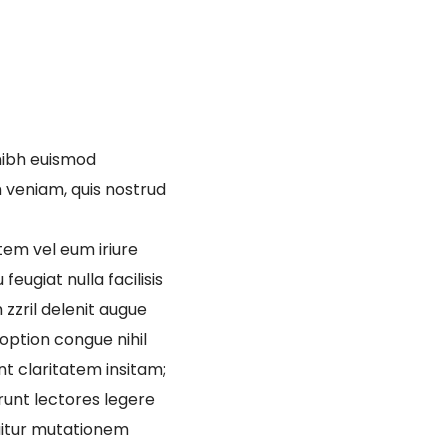
nibh euismod
m veniam, quis nostrud
tem vel eum iriure
feugiat nulla facilisis
zzril delenit augue
 option congue nihil
t claritatem insitam;
erunt lectores legere
quitur mutationem