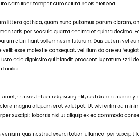
um Nam liber tempor cum soluta nobis eleifend.
am littera gothica, quam nunc putamus parum claram, an
manitatis per seacula quarta decima et quinta decima. E
arum clari, fiant sollemnes in futurum. Duis autem vel eum 
 velit esse molestie consequat, vel illum dolore eu feugiat n
usto odio dignissim qui blandit praesent luptatum zzril de
facilisi.
t amet, consectetuer adipiscing elit, sed diam nonummy 
dolore magna aliquam erat volutpat. Ut wisi enim ad mini
rper suscipit lobortis nisl ut aliquip ex ea commodo cons
veniam, quis nostrud exerci tation ullamcorper suscipit lob