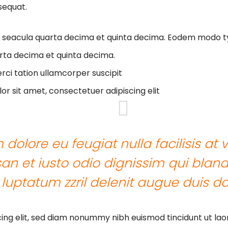
equat.
 seacula quarta decima et quinta decima. Eodem modo ty
rta decima et quinta decima.
rci tation ullamcorper suscipit
r sit amet, consectetuer adipiscing elit
m dolore eu feugiat nulla facilisis at 
n et iusto odio dignissim qui bland
luptatum zzril delenit augue duis do
ing elit, sed diam nonummy nibh euismod tincidunt ut la