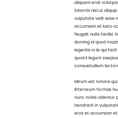
aliquam erat volutpat
lobortis nisl ut aliq
vulputate velit esse m
accumsan et iusto odi
feugait nulla facilis
doming id quod mazim
legentis in iis qui f
quod ii legunt saepiu
consuetudium lector
Mirum est notare qu
litterarum formas hu
nunc nobis videntur p
hendrerit in vulputate
eros et accumsan et i