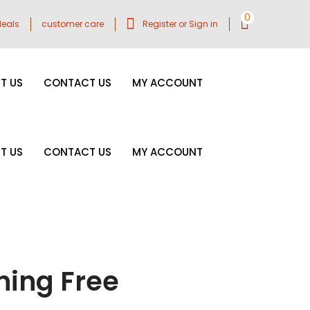
0
eals
customer care
Register or Sign in
T US
CONTACT US
MY ACCOUNT
T US
CONTACT US
MY ACCOUNT
ning Free