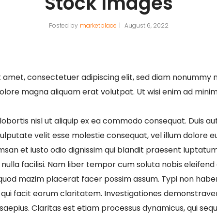
Stock Images
Posted by
marketplace
August 6, 2022
t amet, consectetuer adipiscing elit, sed diam nonummy 
dolore magna aliquam erat volutpat. Ut wisi enim ad mini
lobortis nisl ut aliquip ex ea commodo consequat. Duis au
vulputate velit esse molestie consequat, vel illum dolore eu 
san et iusto odio dignissim qui blandit praesent luptatum 
 nulla facilisi. Nam liber tempor cum soluta nobis eleifend
quod mazim placerat facer possim assum. Typi non haben
iis qui facit eorum claritatem. Investigationes demonstrav
t saepius. Claritas est etiam processus dynamicus, qui se