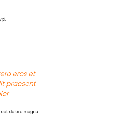
pi.
vero eros et
it praesent
lor
oreet dolore magna