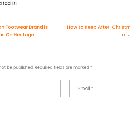
facilisi.
n Footwear Brand is
How to Keep After-Christm
us On Heritage
of 
not be published.
Required fields are marked
*
E
m
a
i
l
*