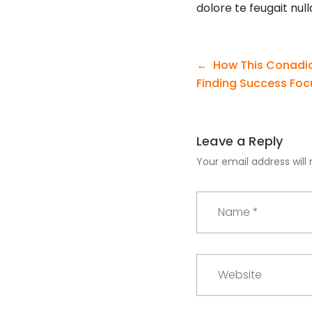
dolore te feugait nulla 
Post
How This Conadia
navigation
Finding Success Foc
Leave a Reply
Your email address will 
N
a
m
e
W
*
e
b