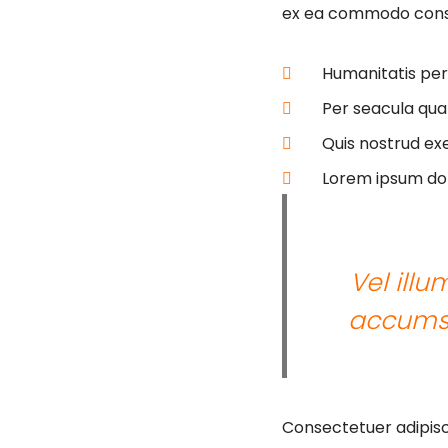
ex ea commodo cons
Humanitatis per
Per seacula qua
Quis nostrud exe
Lorem ipsum dolo
Vel illu
accumsa
Consectetuer adipisc