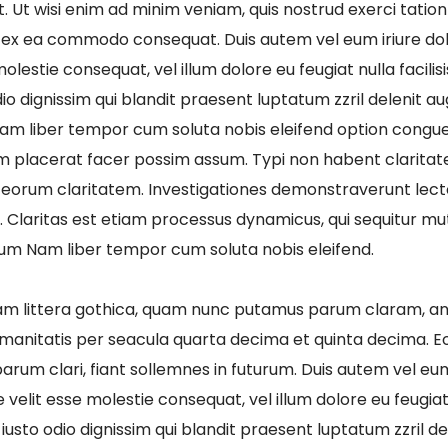
. Ut wisi enim ad minim veniam, quis nostrud exerci tatio
uip ex ea commodo consequat. Duis autem vel eum iriure dolo
olestie consequat, vel illum dolore eu feugiat nulla facilis
o dignissim qui blandit praesent luptatum zzril delenit au
i. Nam liber tempor cum soluta nobis eleifend option congue
 placerat facer possim assum. Typi non habent claritate
acit eorum claritatem. Investigationes demonstraverunt lec
s. Claritas est etiam processus dynamicus, qui sequitur 
um Nam liber tempor cum soluta nobis eleifend.
am littera gothica, quam nunc putamus parum claram, an
manitatis per seacula quarta decima et quinta decima. E
arum clari, fiant sollemnes in futurum. Duis autem vel eum 
 velit esse molestie consequat, vel illum dolore eu feugiat n
usto odio dignissim qui blandit praesent luptatum zzril de