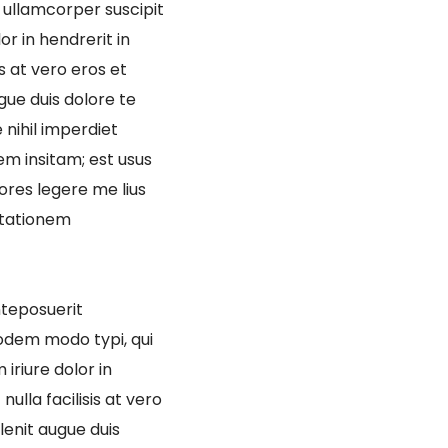
n ullamcorper suscipit
r in hendrerit in
is at vero eros et
gue duis dolore te
 nihil imperdiet
m insitam; est usus
tores legere me lius
mutationem
teposuerit
odem modo typi, qui
iriure dolor in
ulla facilisis at vero
lenit augue duis