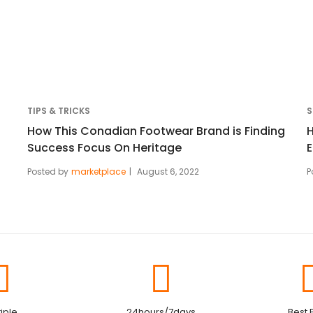
TIPS & TRICKS
S
How This Conadian Footwear Brand is Finding
H
Success Focus On Heritage
Posted by
marketplace
August 6, 2022
P
iple
24hours/7days
Best 