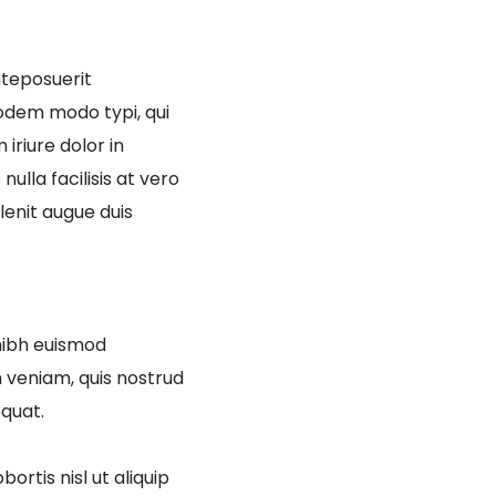
teposuerit
odem modo typi, qui
iriure dolor in
ulla facilisis at vero
lenit augue duis
nibh euismod
m veniam, quis nostrud
equat.
ortis nisl ut aliquip